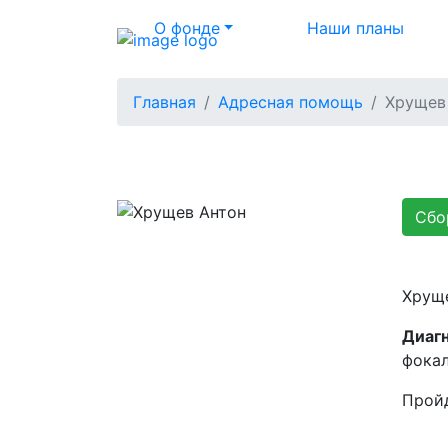
О фонде
Наши планы
Главная
Адресная помощь
Хрущев
Сбо
Хруще
Диаг
фокал
Пройд