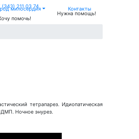
 (343) 211 03 74
ород милосердия
Контакты
Нужна помощь!
Хочу помочь!
стический тетрапарез. Идиопатическая
 НДМП. Ночное энурез.